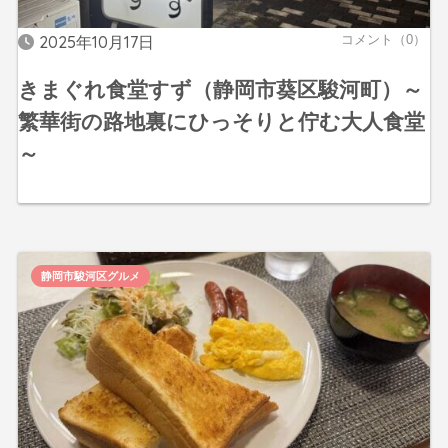
2025年10月17日
コメント（0）
きまぐれ食堂すず（静岡市葵区駿河町）～
繁華街の路地裏にひっそりと佇む大人食堂
～
静岡市駿河区グルメ