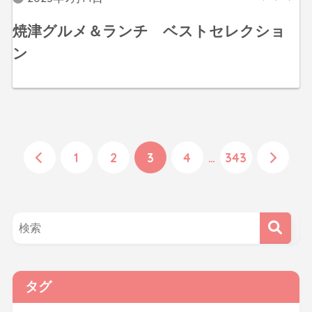
焼津グルメ＆ランチ ベストセレクショ
ン
1
2
3
4
…
343
タグ