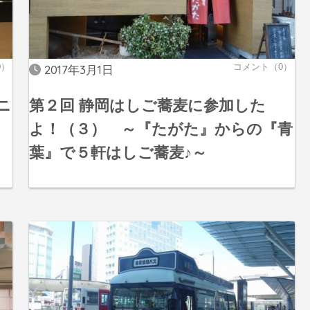
0）
コメント（0）
2017年3月1日
ニ
第２回 静岡はしご蕎麦に参加した
よ！（３） ～『たがた』からの『青
葉』で５軒はしご蕎麦♪～