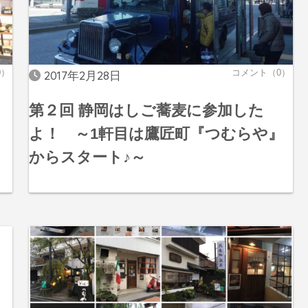
0）
コメント（0）
2017年2月28日
第２回 静岡はしご蕎麦に参加した
よ！ ～1軒目は鷹匠町『つむらや』
からスタート♪～