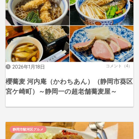
2026年1月18日
コメント（4）
櫻蕎麦 河内庵（かわちあん）（静岡市葵区
宮ケ崎町）～静岡一の超老舗蕎麦屋～
静岡市駿河区グルメ