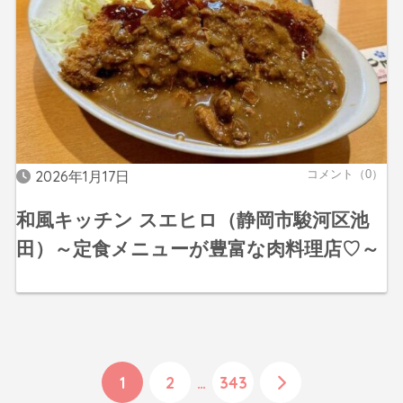
2026年1月17日
コメント（0）
和風キッチン スエヒロ（静岡市駿河区池
田）～定食メニューが豊富な肉料理店♡～
1
2
…
343