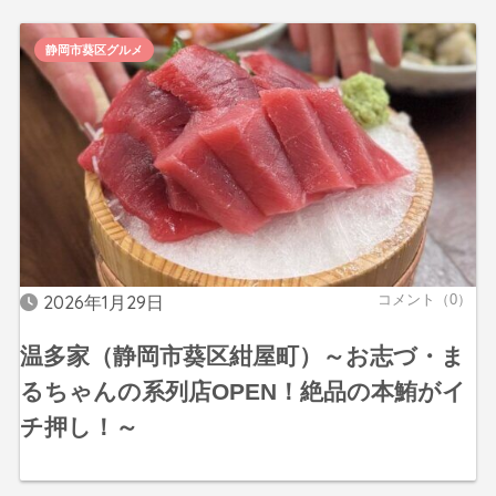
静岡市葵区グルメ
2026年1月29日
コメント（0）
温多家（静岡市葵区紺屋町）～お志づ・ま
るちゃんの系列店OPEN！絶品の本鮪がイ
チ押し！～