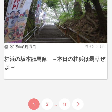
2015年8月19日
コメント（2）
桂浜の坂本龍馬像 ～本日の桂浜は曇りぜ
よ～
1
2
…
11