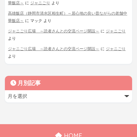
華飯店～
に
ジャニごり
より
高雄飯店（静岡市清水区相生町）～居心地の良い昔ながらの老舗中
華飯店～
に
マック
より
ジャニごり広場 ～読者さんとの交流ページ開設～
に
ジャニごり
より
ジャニごり広場 ～読者さんとの交流ページ開設～
に
ジャニごり
より
月別記事
HOME