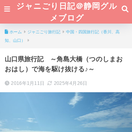
ジャニごり日記＠静岡グル
メブログ
ホーム
ジャニごり旅行記
中国・四国旅行記（香川、高
知、山口）
山口県旅行記 ～角島大橋（つのしまお
おはし）で海を駆け抜ける♪～
2016年1月11日
2025年4月26日