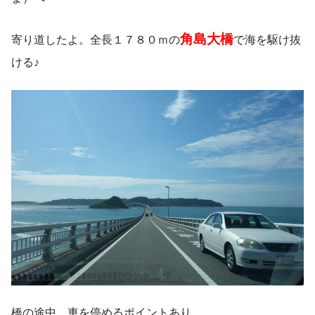
角島大橋
寄り道したよ。全長１７８０ｍの
で海を駆け抜
ける♪
橋の途中、車を停めるポイントあり。