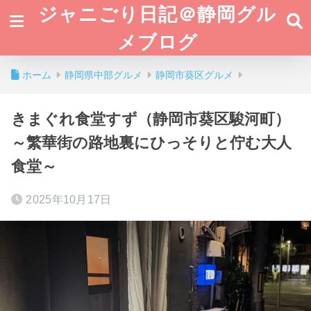
ジャニごり日記＠静岡グル
メブログ
ホーム
静岡県中部グルメ
静岡市葵区グルメ
きまぐれ食堂すず（静岡市葵区駿河町）
～繁華街の路地裏にひっそりと佇む大人
食堂～
2025年10月17日