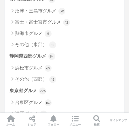
沼津・三島市グルメ
30
富士・富士宮市グルメ
12
熱海市グルメ
5
その他（東部）
15
静岡県西部グルメ
84
浜松市グルメ
69
その他（西部）
15
東京都グルメ
226
台東区グルメ
107
港区グルメ
20
サイトマップ
渋谷区グルメ
7
ホーム
シェア
フォロー
メニュー
検索