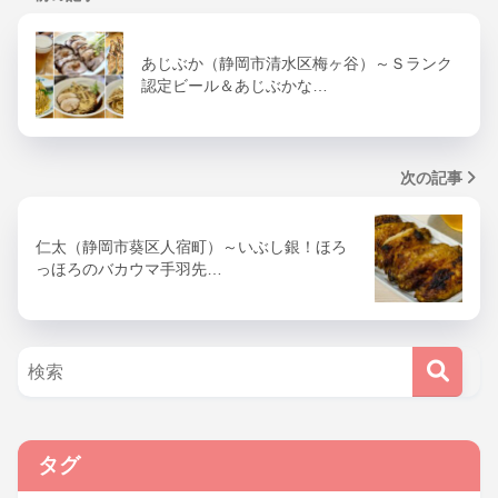
あじぶか（静岡市清水区梅ヶ谷）～Ｓランク
認定ビール＆あじぶかな…
次の記事
仁太（静岡市葵区人宿町）～いぶし銀！ほろ
っほろのバカウマ手羽先…
タグ