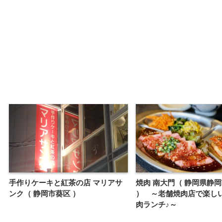
手作りケーキと紅茶の店 マリアサ
焼肉 南大門（ 静岡県静
ンク（ 静岡市葵区 ）
） ～老舗焼肉店で楽し
肉ランチ♪～