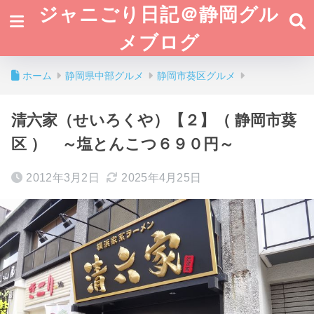
ジャニごり日記＠静岡グル
メブログ
ホーム
静岡県中部グルメ
静岡市葵区グルメ
清六家（せいろくや）【２】（ 静岡市葵
区 ） ～塩とんこつ６９０円～
2012年3月2日
2025年4月25日