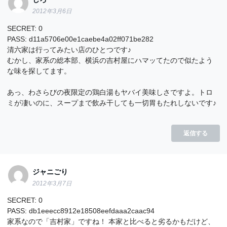
2012年3月6日
SECRET: 0
PASS: d11a5706e00e1caebe4a02ff071be282
清六家は行ってみたい店のひとつです♪
むかし、家系の総本部、横浜の吉村屋にハマッてたので似たよう
な味を探してます。
あっ、わさらびの夜限定の鶏白湯もヤバイ美味しさですよ。トロ
ミが凄いのに、スープまで飲み干しても一切胃もたれしないです♪
返信する
ジャニごり
2012年3月7日
SECRET: 0
PASS: db1eeecc8912e18508eefdaaa2caac94
家系なので「吉村家」ですね！ 本家と比べると劣るかもだけど、