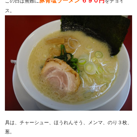
豚骨塩ラーメン
６９０円
この日は無難に
をチョイ
ス。
具は、チャーシュー、ほうれんそう、メンマ、のり３枚、
葱。