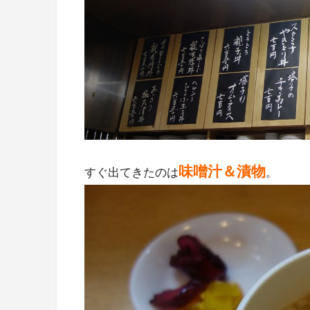
味噌汁＆漬物
すぐ出てきたのは
。