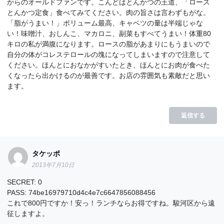
からのオールドファンです。こんどはとんかつの王道、「ロース
とんかつ定食」食べてみてください。肉の旨さは言わずもがな。
「脂がうまい！」ボリューム最高、キャベツの量は半端じゃな
い！味噌汁、おしんこ、マカロニ、副菜もすべてうまい！体重80
キロの私が満腹になります。ロースの脂があまりにもうまいので
自分の体がコレステロールの塊になってしまいますので注意して
ください。ほんとにおなかがすいたとき、ほんとにお肉が食べた
くなったら出かけるのが最善です。お店の雰囲気も素敵だと思い
ます。
返信する
タケッポ
2013年7月10日
SECRET: 0
PASS: 74be16979710d4c4e7c6647856088456
これで800円ですか！安っ！ランチならお得ですね。駿河区から遠
征しますよ。