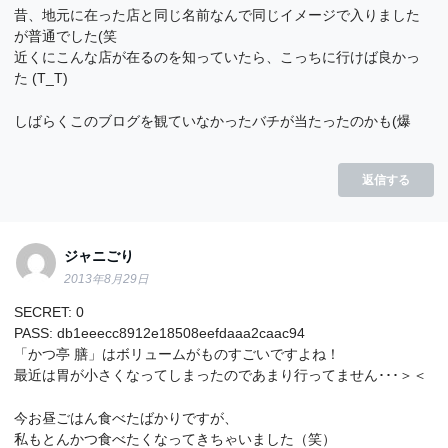
昔、地元に在った店と同じ名前なんで同じイメージで入りました
が普通でした(笑
近くにこんな店が在るのを知っていたら、こっちに行けば良かっ
た (T_T)
しばらくこのブログを観ていなかったバチが当たったのかも(爆
返信する
ジャニごり
2013年8月29日
SECRET: 0
PASS: db1eeecc8912e18508eefdaaa2caac94
「かつ亭 膳」はボリュームがものすごいですよね！
最近は胃が小さくなってしまったのであまり行ってません･･･＞＜
今お昼ごはん食べたばかりですが、
私もとんかつ食べたくなってきちゃいました（笑）