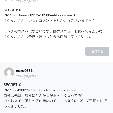
2013年7月12日
SECRET: 0
PASS: db1eeecc8912e18508eefdaaa2caac94
タケッポさん、いつもコメントありがとうございます＾＾
ランチのコスパはすごいです。他のメニューも食べてみたいな！
タケッポさんも夢屋へ遠征したら感想教えて下さいね☆
返信する
suzu0631
2013年8月29日
SECRET: 0
PASS: fc430822d92b506a1d35e56337c86276
自分は先日、無性にとんかつが食べたくなって(笑
地元じゃイィ感じの店が無いので、この近くの《かつ亭 膳》に行
ってきました。