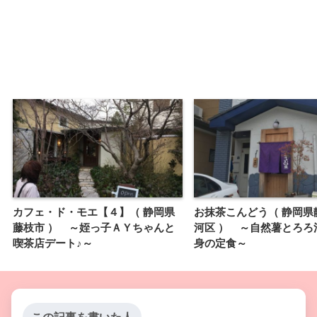
カフェ・ド・モエ【４】（ 静岡県
お抹茶こんどう（ 静岡県
藤枝市 ） ～姪っ子ＡＹちゃんと
河区 ） ～自然薯とろろ
喫茶店デート♪～
身の定食～