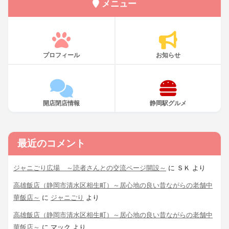
メニュー
プロフィール
お知らせ
開店閉店情報
静岡駅グルメ
最近のコメント
ジャニごり広場 ～読者さんとの交流ページ開設～
に
ＳＫ
より
高雄飯店（静岡市清水区相生町）～居心地の良い昔ながらの老舗中
華飯店～
に
ジャニごり
より
高雄飯店（静岡市清水区相生町）～居心地の良い昔ながらの老舗中
華飯店～
に
マック
より