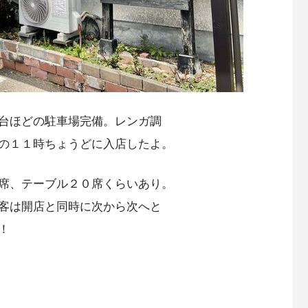
台ほどの駐車場完備。レンガ調
の１１時ちょうどに入店したよ。
席、テーブル２０席くらいあり。
客は開店と同時に次から次へと
！