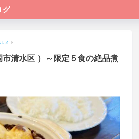
ログ
ルメ
岡市清水区 ）～限定５食の絶品煮