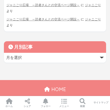
ジャニごり広場 ～読者さんとの交流ページ開設～
に
ジャニごり
より
ジャニごり広場 ～読者さんとの交流ページ開設～
に
ジャニごり
より
月別記事
HOME
サイトマップ
© 2026 ジャニごり日記＠静岡グルメブログ All rights reserved.
ホーム
シェア
フォロー
メニュー
検索