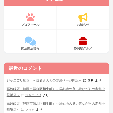
プロフィール
お知らせ
開店閉店情報
静岡駅グルメ
最近のコメント
ジャニごり広場 ～読者さんとの交流ページ開設～
に
ＳＫ
より
高雄飯店（静岡市清水区相生町）～居心地の良い昔ながらの老舗中
華飯店～
に
ジャニごり
より
高雄飯店（静岡市清水区相生町）～居心地の良い昔ながらの老舗中
華飯店～
に
マック
より