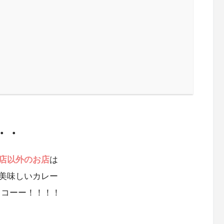
・・
店以外のお店
は
美味しいカレー
イコーー！！！！