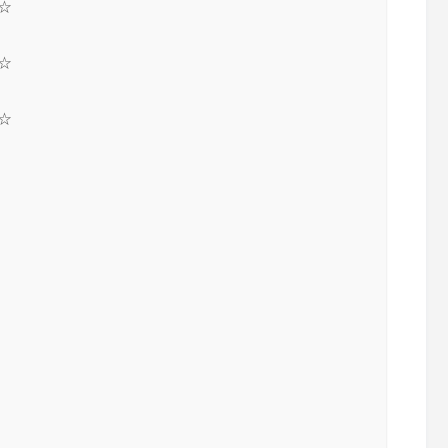
☆
☆
☆