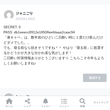
ジャニごり
2015年1月6日
SECRET: 0
PASS: db1eeecc8912e18508eefdaaa2caac94
「液キャベ」は、数年前のひどい二日酔い時に１度だけ飲んだけ
どダメでした。。
でも、寝る前なら効きそうですね＾＾ やはり「寝る前」に処置す
るかどうかが大きな分かれ道な気がします！
二日酔い対策情報ありがとうございます☆ こちらこそ今年もよろ
しくお願いしますね♪
返信する
しゅーじ♪
2015年1月6日
サイトマップ
ホーム
シェア
フォロー
メニュー
検索