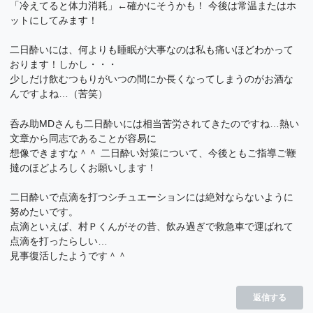
「冷えてると体力消耗」←確かにそうかも！ 今後は常温またはホ
ットにしてみます！
二日酔いには、何よりも睡眠が大事なのは私も痛いほどわかって
おります！しかし・・・
少しだけ飲むつもりがいつの間にか長くなってしまうのがお酒な
んですよね…（苦笑）
呑み助MDさんも二日酔いには相当苦労されてきたのですね…熱い
文章から同志であることが容易に
想像できますな＾＾ 二日酔い対策について、今後ともご指導ご鞭
撻のほどよろしくお願いします！
二日酔いで点滴を打つシチュエーションには絶対ならないように
努めたいです。
点滴といえば、村Ｐくんがその昔、飲み過ぎで救急車で運ばれて
点滴を打ったらしい…
見事復活したようです＾＾
返信する