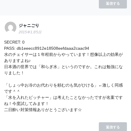
返信する
ジャニごり
2015年1月5日
SECRET: 0
PASS: db1eeecc8912e18508eefdaaa2caac94
水のチェイサーは１年程前からやっています！想像以上の効果が
ありますよね♪
日本酒の世界では「和らぎ水」というのですか。これは勉強にな
りました！
「しょっ中お冷のお代わりを頼むのも気がひける」←激しく同感
です＾＾
「水を入れたピッチャー」は考えたことなかったですが名案です
ね！今度試してみます！
二日酔い対策情報ありがとうございます☆
返信する