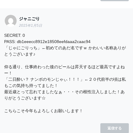
ジャニごり
2015年1月5日
SECRET: 0
PASS: db1eeecc8912e18508eefdaaa2caac94
「じゃにごりっち」←初めてのあだ名ですｗ かわいい名称ありが
とうございます♪
仰る通り、仕事終わった後のビールは昇天するほど最高ですよね
ー！
「二日酔い？ ナンボのモンじゃぃ！！！」←２０代前半の頃は私
もこの気持ち持ってました！
最近歳とって忘れてましたなぁ・・・その根性注入しました！あ
りがとうございます☆
こちらこそ今年もよろしくお願いします！
返信する