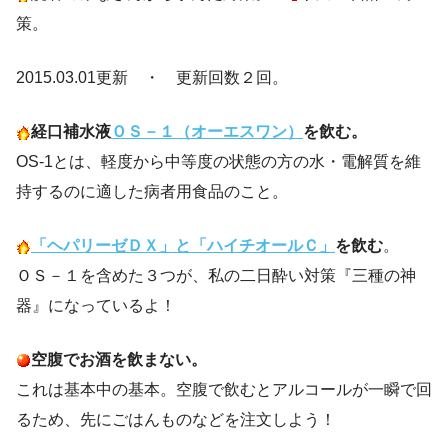
策。
2015.03.01更新 ・ 更新回数２回。
経口補水液
ＯＳ－１（オーエスワン）
を飲む。
OS-1とは、軽度から中等度の状態の方の水・電解質を維
持するのに適した病者用食品のこと。
「ヘパリーゼＤＸ」と「ハイチオールＣ」
を飲む
。
ＯＳ－１を含めた３つが、私の二日酔い対策『三種の神
器』になっているよ！
空腹でお酒を飲まない。
これは基本中の基本。空腹で飲むとアルコールが一瞬で回
るため、先にごはんものなどを注文しよう！