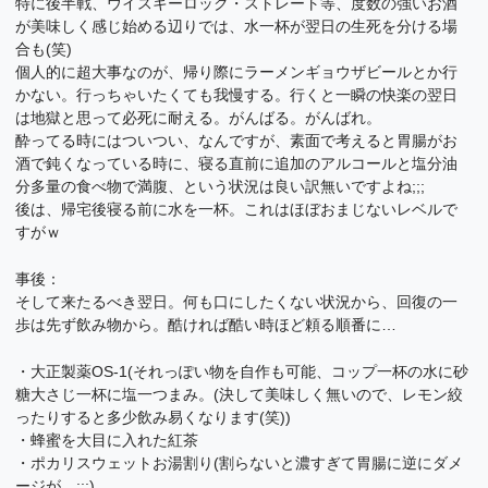
特に後半戦、ウイスキーロック・ストレート等、度数の強いお酒
が美味しく感じ始める辺りでは、水一杯が翌日の生死を分ける場
合も(笑)
個人的に超大事なのが、帰り際にラーメンギョウザビールとか行
かない。行っちゃいたくても我慢する。行くと一瞬の快楽の翌日
は地獄と思って必死に耐える。がんばる。がんばれ。
酔ってる時にはついつい、なんですが、素面で考えると胃腸がお
酒で鈍くなっている時に、寝る直前に追加のアルコールと塩分油
分多量の食べ物で満腹、という状況は良い訳無いですよね;;;
後は、帰宅後寝る前に水を一杯。これはほぼおまじないレベルで
すがｗ
事後：
そして来たるべき翌日。何も口にしたくない状況から、回復の一
歩は先ず飲み物から。酷ければ酷い時ほど頼る順番に…
・大正製薬OS-1(それっぽい物を自作も可能、コップ一杯の水に砂
糖大さじ一杯に塩一つまみ。(決して美味しく無いので、レモン絞
ったりすると多少飲み易くなります(笑))
・蜂蜜を大目に入れた紅茶
・ポカリスウェットお湯割り(割らないと濃すぎて胃腸に逆にダメ
ージが…;;;)