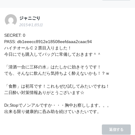
ジャニごり
2015年1月5日
SECRET: 0
PASS: db1eeecc8912e18508eefdaaa2caac94
ハイチオールＣ２票目入りました！
今日にでも購入してバッグに常備しておきます＾＾
「清酒一合に三杯の水」はたしかに効きそうです！
でも、そんなに飲んだら気持ちよく酔えないかも！？ｗ
「食酢」は初耳です！これもぜひ試してみたいですね！
二日酔い対策情報ありがとうございます☆
Dr,Stopでノンアルですか・・・胸中お察しします。。。
出来る限り健康的に呑み助を続けていきたいです。
返信する