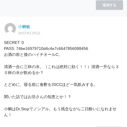
返信する
小鯛敏
2015年1月5日
SECRET: 0
PASS: 74be16979710d4c4e7c6647856088456
お酒の前と後のハイチオールC。
清酒一合に三杯の水。（これは絶対に効く！！）清酒一升なら３
０杯の水が飲めるか？
とどめに、寝る前に食酢を20CCほど一気飲みする。
聞いた話ではお坊さんの知恵とか！？
小鯛はDr,Stopでノンアル。もう残念ながら二日酔いになれませ
ん！