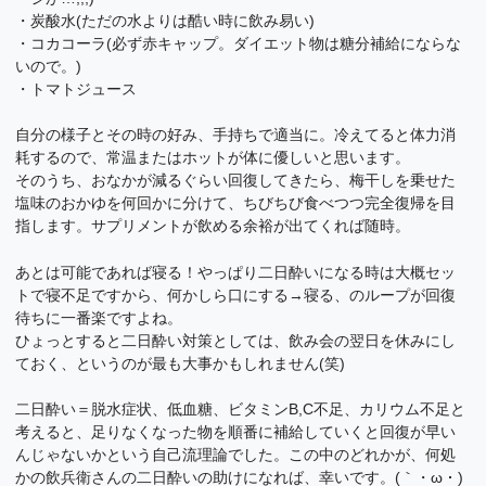
・炭酸水(ただの水よりは酷い時に飲み易い)
・コカコーラ(必ず赤キャップ。ダイエット物は糖分補給にならな
いので。)
・トマトジュース
自分の様子とその時の好み、手持ちで適当に。冷えてると体力消
耗するので、常温またはホットが体に優しいと思います。
そのうち、おなかが減るぐらい回復してきたら、梅干しを乗せた
塩味のおかゆを何回かに分けて、ちびちび食べつつ完全復帰を目
指します。サプリメントが飲める余裕が出てくれば随時。
あとは可能であれば寝る！やっぱり二日酔いになる時は大概セッ
トで寝不足ですから、何かしら口にする→寝る、のループが回復
待ちに一番楽ですよね。
ひょっとすると二日酔い対策としては、飲み会の翌日を休みにし
ておく、というのが最も大事かもしれません(笑)
二日酔い＝脱水症状、低血糖、ビタミンB,C不足、カリウム不足と
考えると、足りなくなった物を順番に補給していくと回復が早い
んじゃないかという自己流理論でした。この中のどれかが、何処
かの飲兵衛さんの二日酔いの助けになれば、幸いです。(｀・ω・)