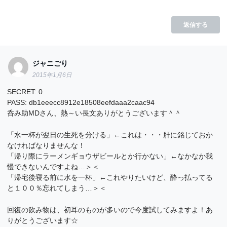
返信する
ジャニごり
2015年1月6日
SECRET: 0
PASS: db1eeecc8912e18508eefdaaa2caac94
呑み助MDさん、熱～い長文ありがとうございます＾＾
「水一杯が翌日の生死を分ける」←これは・・・肝に銘じておか
なければなりませんな！
「帰り際にラーメンギョウザビールとか行かない」←なかなか我
慢できないんですよね…＞＜
「帰宅後寝る前に水を一杯」←これやりたいけど、酔っ払ってる
と１００％忘れてしまう…＞＜
回復の飲み物は、初耳のものが多いので今度試してみますよ！あ
りがとうございます☆