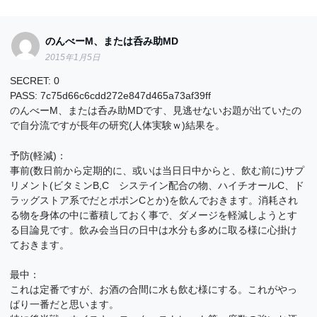
のんべーM、または呑み助MD
2015年1月5日
SECRET: 0
PASS: 7c75d66c6cdd272e847d465a73af39ff
のんべーM、または呑み助MDです、見逃せないお題が出ていたの
で自分流ですが長年の研究(人体実験ｗ)結果を。
予防(軽減)：
事前(数日前から定期的に、或いは当日日中からと、飲む前に)サプ
リメント(ビタミンB,C システイン配合の物、ハイチオールC、ド
ラッグストア系でだとポポンCとか)を飲んでおきます。消耗され
る物を身体の中に蓄積しておく事で、ダメージを軽減しようとす
る目論見です。飲み会当日の日中は水分も多めに取る様に心掛け
ておきます。
最中：
これは定番ですが、お酒の合間に水も飲む様にする。これがやっ
ぱり一番だと思います。