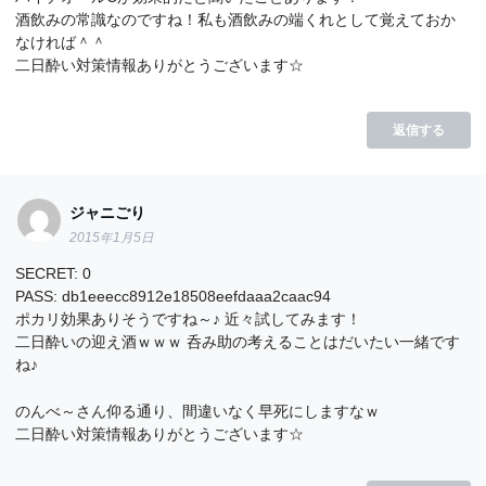
酒飲みの常識なのですね！私も酒飲みの端くれとして覚えておか
なければ＾＾
二日酔い対策情報ありがとうございます☆
返信する
ジャニごり
2015年1月5日
SECRET: 0
PASS: db1eeecc8912e18508eefdaaa2caac94
ポカリ効果ありそうですね～♪ 近々試してみます！
二日酔いの迎え酒ｗｗｗ 呑み助の考えることはだいたい一緒です
ね♪
のんべ～さん仰る通り、間違いなく早死にしますなｗ
二日酔い対策情報ありがとうございます☆