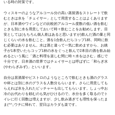
いる時の対策です。
ウィスキーのようなアルコール分の高い蒸留酒をストレートで飲
むときは水を「チェイサー」として用意することはよくあります
が、日本酒やワインなどの比較的アルコール度数の低い酒を飲む
ときも別に水を用意しておいて時々飲むことをお勧めします。目
安としては(もちろん個人差はあると思いますが)飲んだ酒の量と同
じくらいの水を飲むこと。酒を1合飲んだらコップ1杯。同時に飲
む必要はありません。水は酒と違って一気に飲めますから、お銚
子が1本空いたらコップ1杯の水をぐっと飲んで2本目の酒を飲み始
めるという風に「酒と料理を楽しむ間に時々水をはさむ」感じで
十分です。日本酒の世界ではチェイサーとは呼ばずに「和らぎ水
(やわらぎみず)」といいます。
自分は居酒屋やビストロのようなところで飲むときも酒のグラス
や杯とは別に水のグラスを人数分もらいます。さらに用意しても
らえれば水を入れたピッチャーも出してもらいます。しょっ中お
冷のお代わりを頼むのも気がひけるので。水分を多く取るのでト
イレに行く回数は増えますが、少し飲み過ぎても理性を保ったま
ま(^^;;ウチに帰れて、翌日はカラダも楽です。