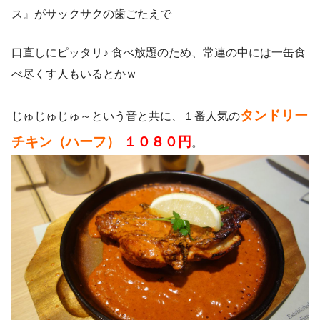
ス』がサックサクの歯ごたえで
口直しにピッタリ♪ 食べ放題のため、常連の中には一缶食
べ尽くす人もいるとかｗ
タンドリー
じゅじゅじゅ～という音と共に、１番人気の
チキン（ハーフ）
１０８０円
。