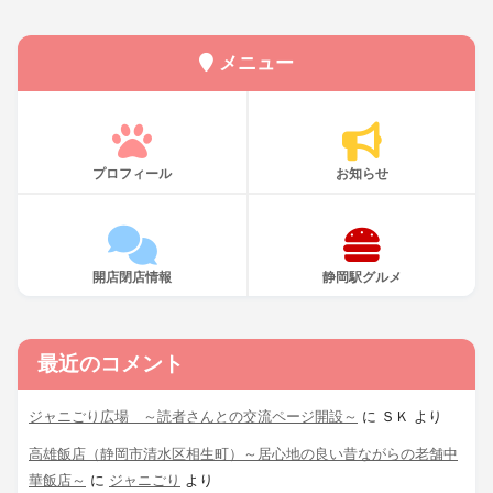
メニュー
プロフィール
お知らせ
開店閉店情報
静岡駅グルメ
最近のコメント
ジャニごり広場 ～読者さんとの交流ページ開設～
に
ＳＫ
より
高雄飯店（静岡市清水区相生町）～居心地の良い昔ながらの老舗中
華飯店～
に
ジャニごり
より