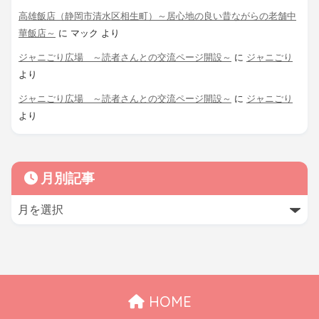
高雄飯店（静岡市清水区相生町）～居心地の良い昔ながらの老舗中
華飯店～
に
マック
より
ジャニごり広場 ～読者さんとの交流ページ開設～
に
ジャニごり
より
ジャニごり広場 ～読者さんとの交流ページ開設～
に
ジャニごり
より
月別記事
HOME