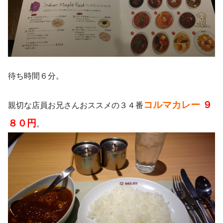
待ち時間６分。
コルマカレー
９
親切な店員お兄さんおススメの３４番
８０円
。