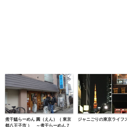
煮干鰮らーめん 圓（えん）（ 東京
ジャニごりの東京ライフ
都八王子市 ） ～煮干らーめん７