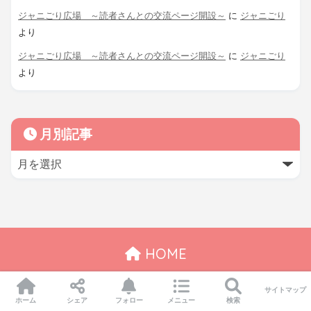
ジャニごり広場 ～読者さんとの交流ページ開設～
に
ジャニごり
より
ジャニごり広場 ～読者さんとの交流ページ開設～
に
ジャニごり
より
月別記事
HOME
サイトマップ
© 2026 ジャニごり日記＠静岡グルメブログ All rights reserved.
ホーム
シェア
フォロー
メニュー
検索