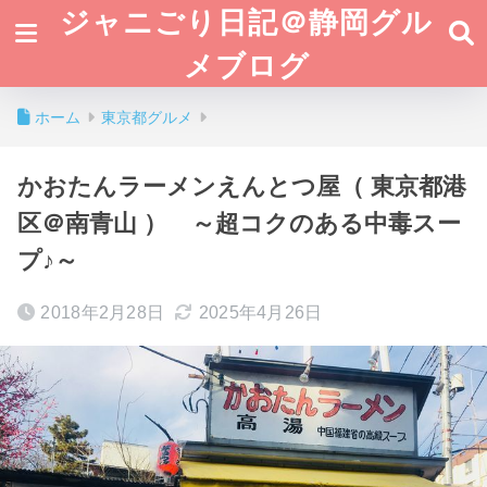
ジャニごり日記＠静岡グル
メブログ
ホーム
東京都グルメ
かおたんラーメンえんとつ屋（ 東京都港
区＠南青山 ） ～超コクのある中毒スー
プ♪～
2018年2月28日
2025年4月26日