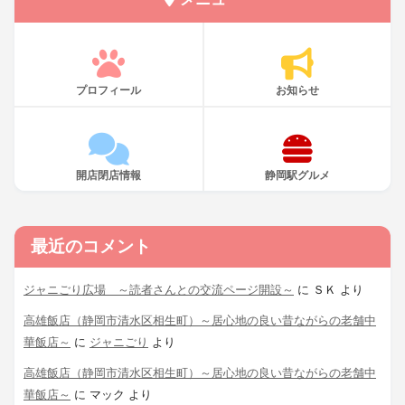
プロフィール
お知らせ
開店閉店情報
静岡駅グルメ
最近のコメント
ジャニごり広場 ～読者さんとの交流ページ開設～
に
ＳＫ
より
高雄飯店（静岡市清水区相生町）～居心地の良い昔ながらの老舗中
華飯店～
に
ジャニごり
より
高雄飯店（静岡市清水区相生町）～居心地の良い昔ながらの老舗中
華飯店～
に
マック
より