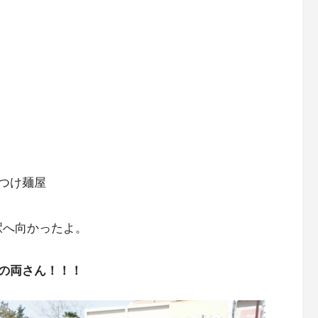
つけ麺屋
駅へ向かったよ。
の両さん！！！