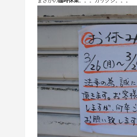
まさかの
臨時休業
。。。ガックシ。。。