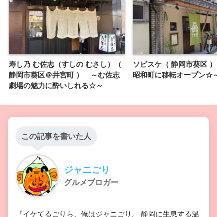
寿し乃 む佐志（すしの むさし）（
ソビスケ（ 静岡市葵区 
静岡市葵区＠井宮町 ） ～む佐志
昭和町に移転オープン☆
劇場の魅力に酔いしれる☆～
この記事を書いた人
ジャニごり
グルメブロガー
『イケてるごりら、俺はジャニごり。 静岡に生息する温