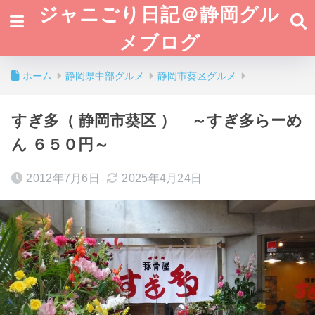
ジャニごり日記＠静岡グル
メブログ
ホーム
静岡県中部グルメ
静岡市葵区グルメ
すぎ多（ 静岡市葵区 ） ～すぎ多らーめ
ん ６５０円～
2012年7月6日
2025年4月24日