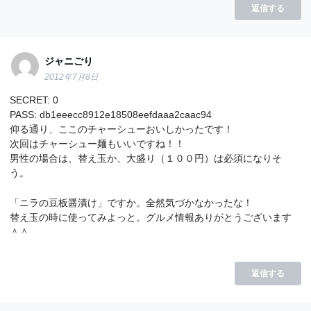
返信する
ジャニごり
2012年7月8日
SECRET: 0
PASS: db1eeecc8912e18508eefdaaa2caac94
仰る通り、ここのチャーシューおいしかったです！
次回はチャーシュー麺もいいですね！！
男性の場合は、替え玉か、大盛り（１００円）は必須になりそ
う。
「ニラの豆板醤漬け」ですか。全然気づかなかったな！
替え玉の時に使ってみよっと。グルメ情報ありがとうございます
＾＾
返信する