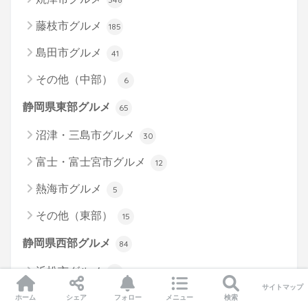
藤枝市グルメ
185
島田市グルメ
41
その他（中部）
6
静岡県東部グルメ
65
沼津・三島市グルメ
30
富士・富士宮市グルメ
12
熱海市グルメ
5
その他（東部）
15
静岡県西部グルメ
84
浜松市グルメ
69
サイトマップ
その他（西部）
ホーム
シェア
フォロー
メニュー
検索
15