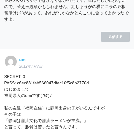
並みのやわらかさでなかなかよかったです。量はたしかに少ない
ので、替え玉必須かもしれません。紅しょうがの横にニラの豆板
醤漬け(？)があって、あれがなかなかとんこつに合ってよかったで
すよ。
返信する
umi
2012年7月7日
SECRET: 0
PASS: c6ec831fab566047dfac10f5c8b2770d
はじめまして
福岡県人のumiです( ‘Θ’)ﾉ
私の友達（福岡在住）に静岡出身の子がいるんですが
その子は
「静岡は醤油文化で醤油ラーメンが主流。」
と言って、豚骨は苦手だと言うんです。