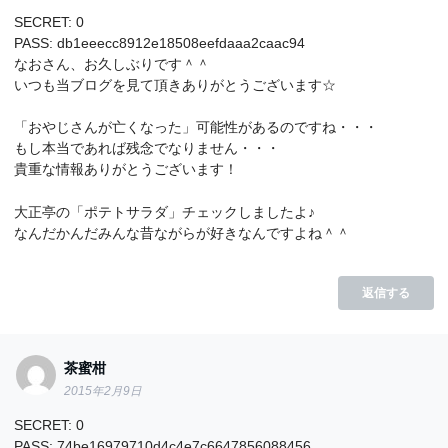
SECRET: 0
PASS: db1eeecc8912e18508eefdaaa2caac94
なおさん、お久しぶりです＾＾
いつも当ブログを見て頂きありがとうございます☆
「おやじさんが亡くなった」可能性があるのですね・・・
もし本当であれば残念でなりません・・・
貴重な情報ありがとうございます！
大正亭の「ポテトサラダ」チェックしましたよ♪
なんだかんだみんな昔ながらが好きなんですよね＾＾
返信する
茶蜜柑
2015年2月9日
SECRET: 0
PASS: 74be16979710d4c4e7c6647856088456