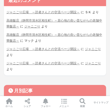
最近のコメント
ジャニごり広場 ～読者さんとの交流ページ開設～
に
ＳＫ
より
高雄飯店（静岡市清水区相生町）～居心地の良い昔ながらの老舗中
華飯店～
に
ジャニごり
より
高雄飯店（静岡市清水区相生町）～居心地の良い昔ながらの老舗中
華飯店～
に
マック
より
ジャニごり広場 ～読者さんとの交流ページ開設～
に
ジャニごり
より
ジャニごり広場 ～読者さんとの交流ページ開設～
に
ジャニごり
より
月別記事
サイトマップ
ホーム
シェア
フォロー
メニュー
検索