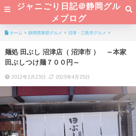
ジャニごり日記＠静岡グル
メブログ
ホーム
静岡県東部グルメ
沼津・三島市グルメ
麺処 田ぶし 沼津店（ 沼津市 ） ～本家
田ぶしつけ麺７００円～
2012年2月23日
2025年4月25日