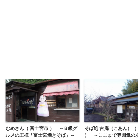
むめさん（ 富士宮市 ） ～Ｂ級グ
そば処 古庵（こあん）（
ルメの王様「富士宮焼きそば」～
） ～ここまで雰囲気の