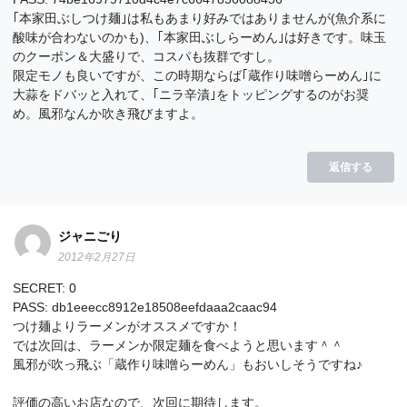
｢本家田ぶしつけ麺｣は私もあまり好みではありませんが(魚介系に
酸味が合わないのかも)、｢本家田ぶしらーめん｣は好きです。味玉
のクーポン＆大盛りで、コスパも抜群ですし。
限定モノも良いですが、この時期ならば｢蔵作り味噌らーめん｣に
大蒜をドバッと入れて、｢ニラ辛漬｣をトッピングするのがお奨
め。風邪なんか吹き飛びますよ。
返信する
ジャニごり
2012年2月27日
SECRET: 0
PASS: db1eeecc8912e18508eefdaaa2caac94
つけ麺よりラーメンがオススメですか！
では次回は、ラーメンか限定麺を食べようと思います＾＾
風邪が吹っ飛ぶ「蔵作り味噌らーめん」もおいしそうですね♪
評価の高いお店なので、次回に期待します。