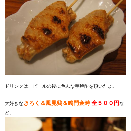
ドリンクは、ビールの後に色んな芋焼酎を頂いたよ。
きろく＆風見鶏＆鳴門金時
全５００円
大好きな
な
ど。