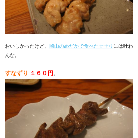
おいしかったけど、
岡山のめだかで食べたせせり
には叶わ
んな。
すなずり
１６０円
。