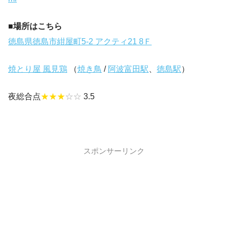
■場所はこちら
徳島県徳島市紺屋町5-2 アクティ21 8Ｆ
焼とり屋 風見鶏
（
焼き鳥
/
阿波富田駅
、
徳島駅
）
夜総合点
★★★
☆☆
3.5
スポンサーリンク