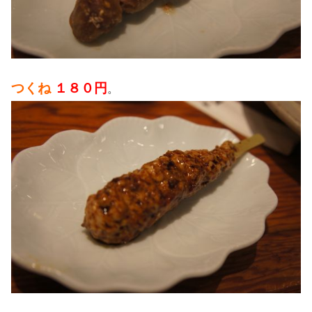
つくね
１８０円
。