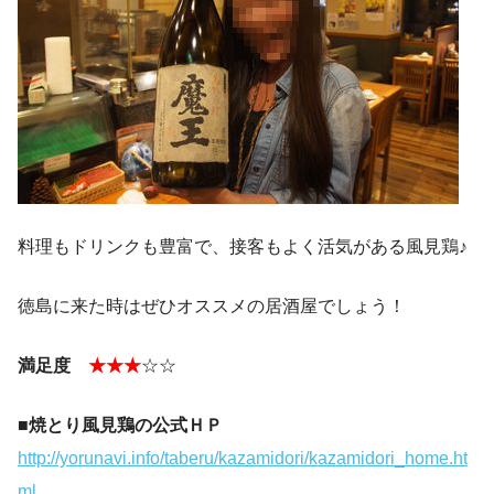
料理もドリンクも豊富で、接客もよく活気がある風見鶏♪
徳島に来た時はぜひオススメの居酒屋でしょう！
満足度
★★★
☆☆
■焼とり風見鶏の公式ＨＰ
http://yorunavi.info/taberu/kazamidori/kazamidori_home.ht
ml