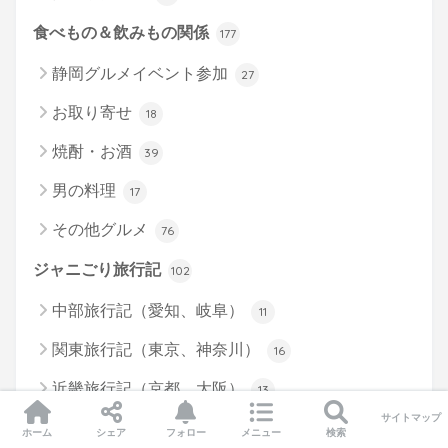
食べもの＆飲みもの関係
177
静岡グルメイベント参加
27
お取り寄せ
18
焼酎・お酒
39
男の料理
17
その他グルメ
76
ジャニごり旅行記
102
中部旅行記（愛知、岐阜）
11
関東旅行記（東京、神奈川）
16
近畿旅行記（京都、大阪）
13
サイトマップ
中国・四国旅行記（香川、高知、山口）
14
ホーム
シェア
フォロー
メニュー
検索