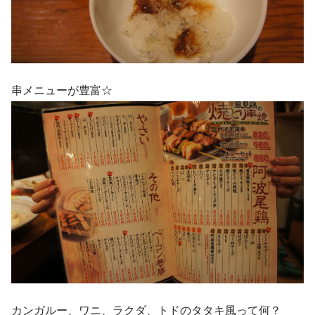
串メニューが豊富☆
カンガルー、ワニ、ラクダ、トドのタタキ風って何？