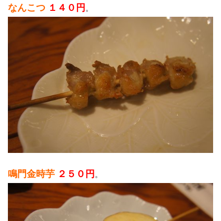
なんこつ
１４０円
。
鳴門金時芋
２５０円
。