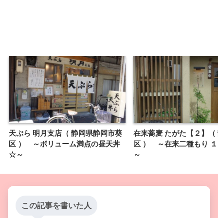
天ぷら 明月支店（ 静岡県静岡市葵
在来蕎麦 たがた【２】（
区 ） ～ボリューム満点の昼天丼
区 ） ～在来二種もり 
☆～
～
この記事を書いた人