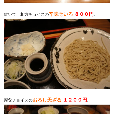
辛味せいろ
８００円
続いて、相方チョイスの
。
おろし天ざる
１２００円
親父チョイスの
。