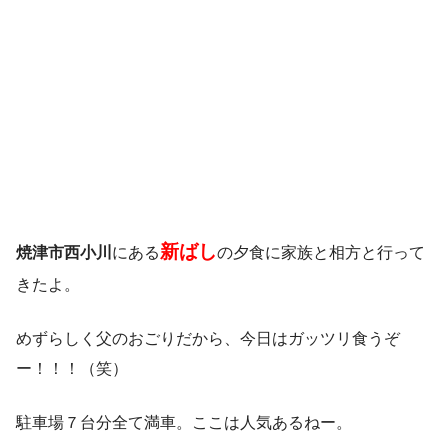
新ばし
焼津市西小川
にある
の夕食に家族と相方と行って
きたよ。
めずらしく父のおごりだから、今日はガッツリ食うぞ
ー！！！（笑）
駐車場７台分全て満車。ここは人気あるねー。