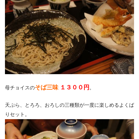
そば三味
１３００円
母チョイスの
。
天ぷら、とろろ、おろしの三種類が一度に楽しめるよくば
りセット。