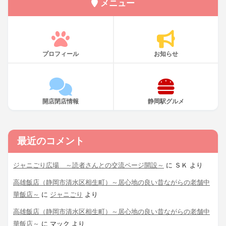
メニュー
プロフィール
お知らせ
開店閉店情報
静岡駅グルメ
最近のコメント
ジャニごり広場 ～読者さんとの交流ページ開設～
に
ＳＫ
より
高雄飯店（静岡市清水区相生町）～居心地の良い昔ながらの老舗中
華飯店～
に
ジャニごり
より
高雄飯店（静岡市清水区相生町）～居心地の良い昔ながらの老舗中
華飯店～
に
マック
より