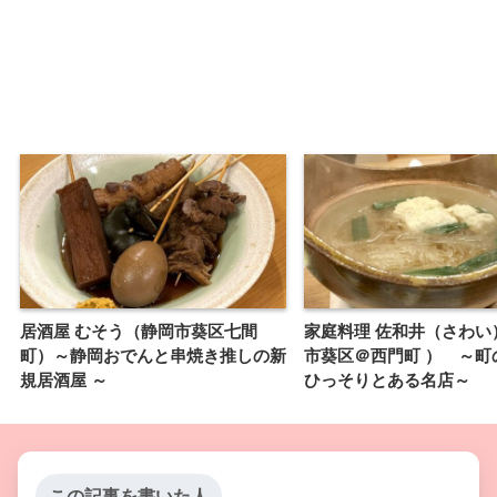
居酒屋 むそう（静岡市葵区七間
家庭料理 佐和井（さわい
町）～静岡おでんと串焼き推しの新
市葵区＠西門町 ） ～町
規居酒屋 ～
ひっそりとある名店～
この記事を書いた人