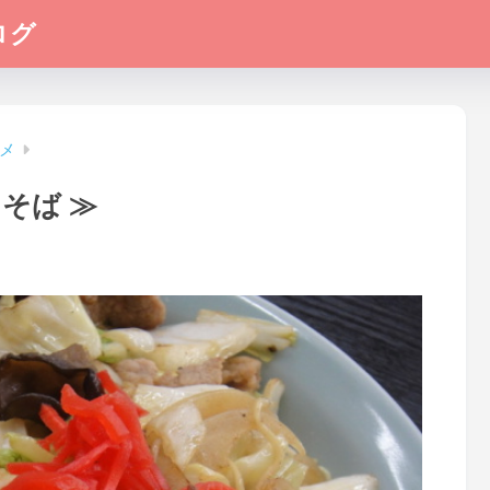
ログ
メ
そば ≫