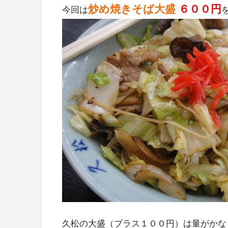
炒め焼きそば大盛
６００円
今回は
久松の大盛（プラス１００円）は量がかな