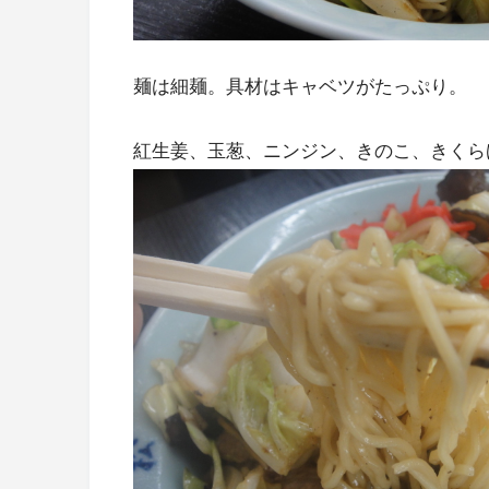
麺は細麺。具材はキャベツがたっぷり。
紅生姜、玉葱、ニンジン、きのこ、きくら