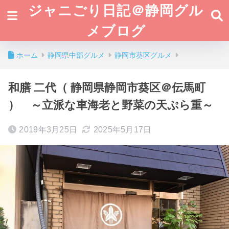
ジャニごり日記＠静岡グル
メブログ
ホーム
静岡県中部グルメ
静岡市葵区グルメ
和膳 二代（ 静岡県静岡市葵区＠伝馬町
） ～立派な車海老と野菜の天ぷら重～
2019年3月25日
2025年5月17日