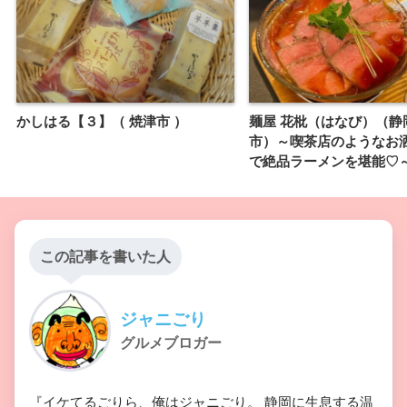
かしはる【３】（ 焼津市 ）
麺屋 花枇（はなび）（静
市）～喫茶店のようなお
で絶品ラーメンを堪能♡
この記事を書いた人
ジャニごり
グルメブロガー
『イケてるごりら、俺はジャニごり。 静岡に生息する温