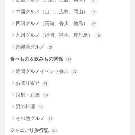
31
中国グルメ（山口、広島、岡山）
9
四国グルメ（高知、香川、徳島）
27
九州グルメ（福岡、熊本、鹿児島）
6
沖縄県グルメ
21
食べもの＆飲みもの関係
177
静岡グルメイベント参加
27
お取り寄せ
18
焼酎・お酒
39
男の料理
17
その他グルメ
76
ジャニごり旅行記
102