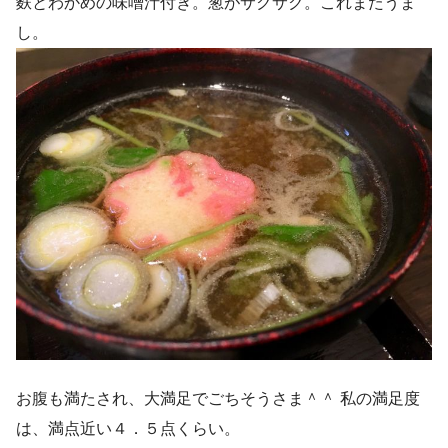
麩とわかめの味噌汁付き。葱がサクサク。これまたうま
し。
お腹も満たされ、大満足でごちそうさま＾＾ 私の満足度
は、満点近い４．５点くらい。