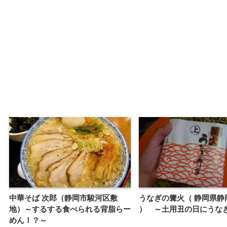
中華そば 次郎（静岡市駿河区敷
うなぎの篝火（ 静岡県静
地）～するする食べられる背脂らー
） ～土用丑の日にうな
めん！？～