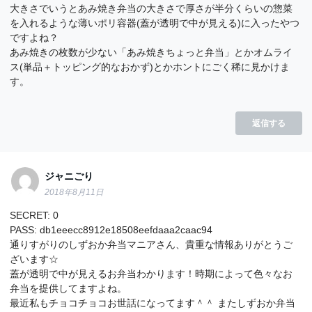
大きさでいうとあみ焼き弁当の大きさで厚さが半分くらいの惣菜
を入れるような薄いポリ容器(蓋が透明で中が見える)に入ったやつ
ですよね？
あみ焼きの枚数が少ない「あみ焼きちょっと弁当」とかオムライ
ス(単品＋トッピング的なおかず)とかホントにごく稀に見かけま
す。
返信する
ジャニごり
2018年8月11日
SECRET: 0
PASS: db1eeecc8912e18508eefdaaa2caac94
通りすがりのしずおか弁当マニアさん、貴重な情報ありがとうご
ざいます☆
蓋が透明で中が見えるお弁当わかります！時期によって色々なお
弁当を提供してますよね。
最近私もチョコチョコお世話になってます＾＾ またしずおか弁当