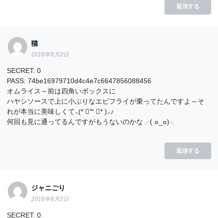
返信する
猫
2018年8月2日
SECRET: 0
PASS: 74be16979710d4c4e7c6647856088456
オムライス～前は四角いボックスに
ハヤシソースで上に小ぶりなエビフライが乗ってたんですよ～そ
れが本当に美味しくて⸜(* ॑꒳ ॑* )⸝♪
何回も見に通ってるんですがもうないのかな╭( ๐_๐)╮
返信する
ジャニごり
2018年8月2日
SECRET: 0