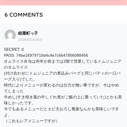
6
COMMENTS
紺屋町っ子
2018年5月24日
SECRET: 0
PASS: 74be16979710d4c4e7c6647856088456
オムライス弁当は何年か前までは2階で営業しているトムジュニア
のオムライス
(付け合わせにトムジュニアの煮込みバーグと同じパティの一口バ
ーグ入り)でした。
時代によりメニューが変わるのは仕方が無い事ですが、今はやめ
てしまった
牛めし(すき焼き風の牛しぐれ煮がご飯の上に乗っていた)とかも美
味しかったです。
今でもあるメニューだとエビ天おろし蕎麦なんかも美味しいです
よ。
（これもレアメニューですが）