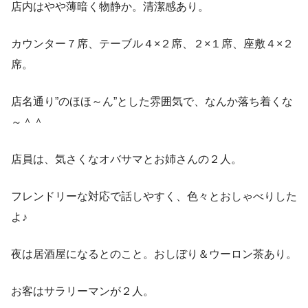
店内はやや薄暗く物静か。清潔感あり。
カウンター７席、テーブル４×２席、２×１席、座敷４×２
席。
店名通り”のほほ～ん”とした雰囲気で、なんか落ち着くな
～＾＾
店員は、気さくなオバサマとお姉さんの２人。
フレンドリーな対応で話しやすく、色々とおしゃべりした
よ♪
夜は居酒屋になるとのこと。おしぼり＆ウーロン茶あり。
お客はサラリーマンが２人。