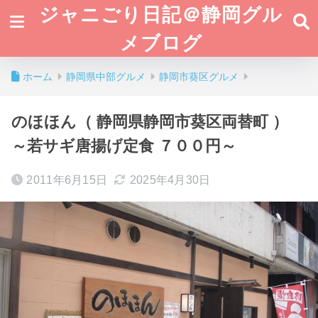
ジャニごり日記＠静岡グル
メブログ
ホーム
静岡県中部グルメ
静岡市葵区グルメ
のほほん（ 静岡県静岡市葵区両替町 ）
～若サギ唐揚げ定食 ７００円～
2011年6月15日
2025年4月30日