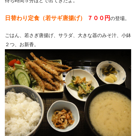
待ち時間５分ほどで出てきたよ。
日替わり定食（若サギ唐揚げ）
７００円
の登場。
ごはん、若さぎ唐揚げ、サラダ、大きな器のみそ汁、小鉢
２つ、お新香。