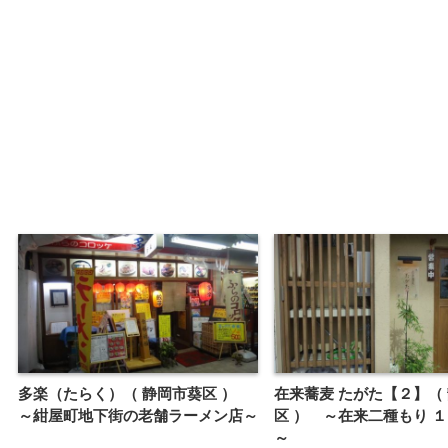
多楽（たらく）（ 静岡市葵区 ）
在来蕎麦 たがた【２】（
～紺屋町地下街の老舗ラーメン店～
区 ） ～在来二種もり 
～