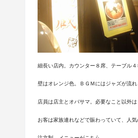
細長い店内。カウンター８席、テーブル４
壁はオレンジ色。ＢＧＭにはジャズが流れ
店員は店主とオバサマ。必要なこと以外は
お客は家族連れなどで賑わっていて、人気
注文制。メニューがこちら。