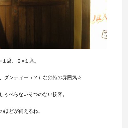
×１席、２×１席。
、ダンディー（？）な独特の雰囲気☆
しゃべらないそつのない接客。
のほどが伺えるね。