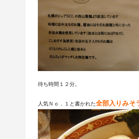
待ち時間１２分。
全部入りみそ
人気Ｎｏ．１と書かれた