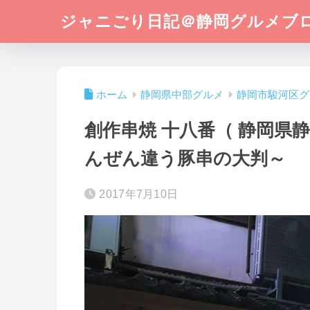
ジャニごり日記＠静岡グルメブ
ホーム
静岡県中部グルメ
静岡市駿河区グ
創作串焼 十八番（ 静岡県
んぜん違う豚串の大判～
2017年7月10日