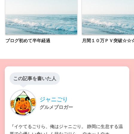
ブログ初めて半年経過
月間１０万ＰＶ突破☆☆
この記事を書いた人
ジャニごり
グルメブロガー
『イケてるごりら、俺はジャニごり。 静岡に生息する温
厚で心優しい食いしん坊なごりら。 ウホッ！ウホ