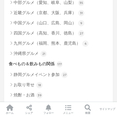
中部グルメ（愛知、岐阜、山梨）
35
近畿グルメ（京都、大阪、兵庫）
31
中国グルメ（山口、広島、岡山）
9
四国グルメ（高知、香川、徳島）
27
九州グルメ（福岡、熊本、鹿児島）
6
沖縄県グルメ
21
食べもの＆飲みもの関係
177
静岡グルメイベント参加
27
お取り寄せ
18
焼酎・お酒
39
男の料理
17
サイトマップ
ホーム
シェア
フォロー
メニュー
検索
その他グルメ
76