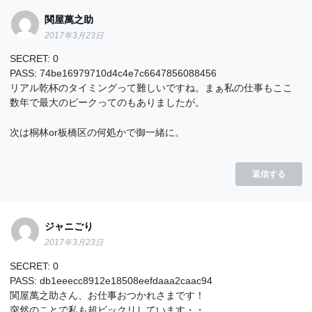
関屋萬之助
2017年3月23日
SECRET: 0
PASS: 74be16979710d4c4e7c6647856088456
リアル乾杯のタイミングって難しいですね。まぁ私の仕事もここ
数年で最大のピークってのもありましたが。
次は桐林or板橋区の何処かで御一緒に。
返信する
ジャニごり
2017年3月23日
SECRET: 0
PASS: db1eeecc8912e18508eefdaaa2caac94
関屋萬之助さん、お仕事おつかれさまです！
突然のことで私も超ビックリしています・・