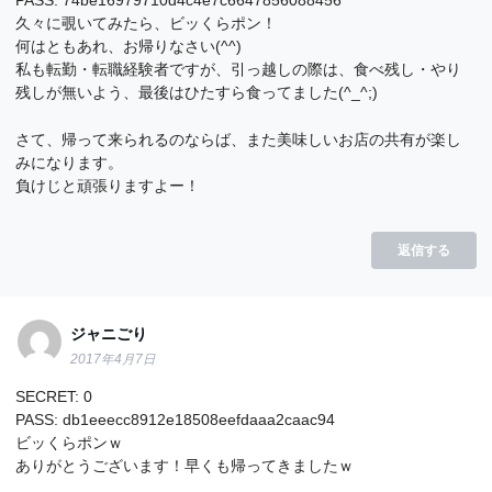
PASS: 74be16979710d4c4e7c6647856088456
久々に覗いてみたら、ビッくらポン！
何はともあれ、お帰りなさい(^^)
私も転勤・転職経験者ですが、引っ越しの際は、食べ残し・やり
残しが無いよう、最後はひたすら食ってました(^_^;)
さて、帰って来られるのならば、また美味しいお店の共有が楽し
みになります。
負けじと頑張りますよー！
返信する
ジャニごり
2017年4月7日
SECRET: 0
PASS: db1eeecc8912e18508eefdaaa2caac94
ビッくらポンｗ
ありがとうございます！早くも帰ってきましたｗ