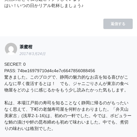
はい！いつの日かリアル乾杯しましょう♪
返信する
茶蜜柑
2017年3月24日
SECRET: 0
PASS: 74be16979710d4c4e7c6647856088456
驚きました。このブログで、静岡の魅力的なお店を知る喜びがこ
んなに早く復活するとは！ でも、ジャニごりさんが東京の食べ
物屋をどのように感じるかをもう少し読みたかった気もします。
私は、本場江戸前の寿司を知ることなく静岡に帰るのがもったい
なく思えて、下町の老舗寿司屋を何軒かまわりました。「弁天山
美家古」(浅草2-1-16)は、初めの一軒でした。今では、ポピュラー
な鮪の漬けや鮃の昆布締めも初めて味わいました。中でも、煮切
りの味わいは格別でした。