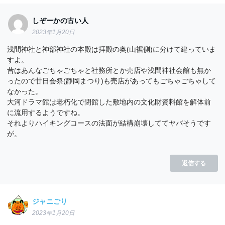
しぞーかの古い人
2023年1月20日
浅間神社と神部神社の本殿は拝殿の奥(山裾側)に分けて建っていま
すよ。
昔はあんなごちゃごちゃと社務所とか売店や浅間神社会館も無か
ったので廿日会祭(静岡まつり)も売店があってもごちゃごちゃして
なかった。
大河ドラマ館は老朽化で閉館した敷地内の文化財資料館を解体前
に流用するようですね。
それよりハイキングコースの法面が結構崩壊しててヤバそうです
が。
返信する
ジャニごり
2023年1月20日