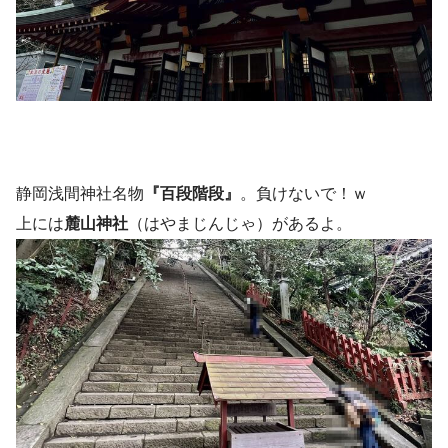
静岡浅間神社名物
『百段階段』
。負けないで！ｗ
上には
麓山神社
（はやまじんじゃ）があるよ。