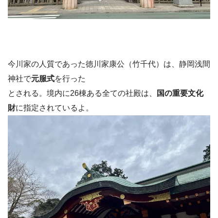
今川家の人質であった徳川家康公（竹千代）は、静岡浅間
神社で
元服式
を行った
とされる。境内に26棟ある全ての社殿は、
国の重要文化
財
に指定されているよ。