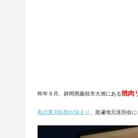
焼肉
昨年９月、静岡県藤枝市大洲にある
私の東京転勤が決まり
、急遽地元送別会に