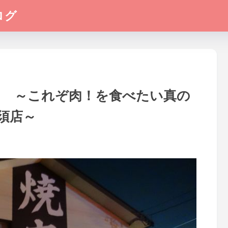
ログ
） ～これぞ肉！を食べたい真の
須店～