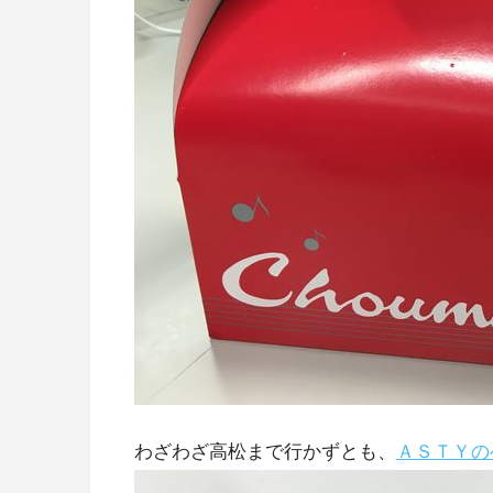
わざわざ高松まで行かずとも、
ＡＳＴＹの