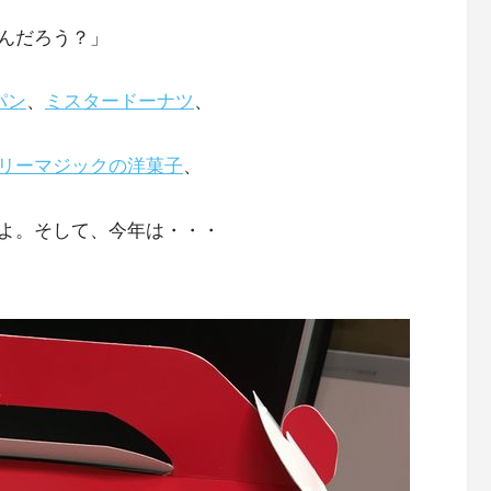
んだろう？」
パン
、
ミスタードーナツ
、
リーマジックの洋菓子
、
よ。そして、今年は・・・