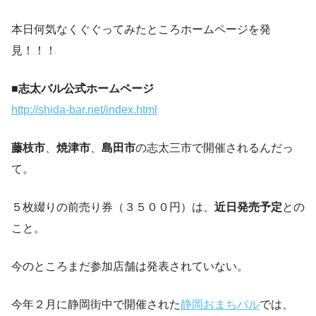
本日何気なくぐぐってみたところホームページを発
見！！！
■
志太バル公式ホームページ
http://shida-bar.net/index.html
藤枝市
、
焼津市
、
島田市
の志太三市で開催されるんだっ
て。
５枚綴りの前売り券（３５００円）は、
近日発売予定
との
こと。
今のところまだ参加店舗は発表されていない。
今年２月に静岡街中で開催された
静岡おまちバル
では、