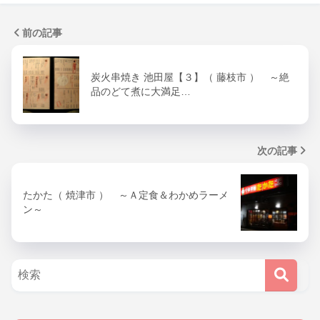
前の記事
炭火串焼き 池田屋【３】（ 藤枝市 ） ～絶
品のどて煮に大満足…
次の記事
たかた（ 焼津市 ） ～Ａ定食＆わかめラーメ
ン～