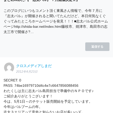
このブログにいつもコメント頂く東風さん情報で、今年７月に
『志太バル』が開催されると聞いてたんだけど、本日何気なくぐ
ぐってみたところホームページを発見！！！■志太バル公式ホーム
ページhttp://shida-bar.net/index.html藤枝市、焼津市、島田市の志
太三市で開催さ?…
返信する
クロスメディアしまだ
2012年4月23日
SECRET: 0
PASS: 74be16979710d4c4e7c6647856088456
わたくしは主に志太バル島田担当で準備中のＮＰＯです♪
ご紹介ありがとうございます！
今は、5月1日～のチケット販売開始を予定しています。
今年はバルブームの年。
志太３エリアって意外と知らないお店が多いハズ。