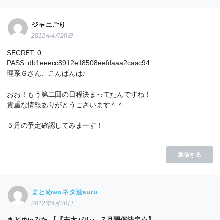
ジャニごり
2012年4月20日
SECRET: 0
PASS: db1eeecc8912e18508eefdaaa2caac94
理系Ｇさん、こんばんは♪
おお！もう第二回の日程決まってたんですね！
貴重な情報ありがとうございます＾＾
５月の予定確認してみまーす！
返信する
まとめwoネタ速suru
2012年4月20日
まとめteみた.【『志太バル』 ７月開催決定☆】