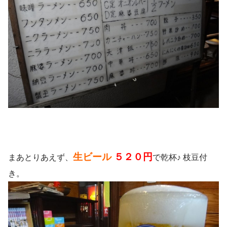
生ビール
５２０円
まあとりあえず、
で乾杯♪ 枝豆付
き。