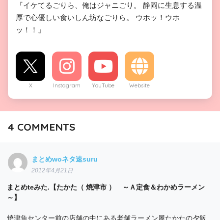
『イケてるごりら、俺はジャニごり。 静岡に生息する温
厚で心優しい食いしん坊なごりら。 ウホッ！ウホ
ッ！！』
X
Instagram
YouTube
Website
4
COMMENTS
まとめwoネタ速suru
2012年4月21日
まとめteみた.【たかた（ 焼津市 ） ～Ａ定食＆わかめラーメン
～】
焼津魚センター前の店舗の中にある老舗ラーメン屋たかたの夕飯