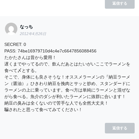
返信する
なっち
2012年4月26日
SECRET: 0
PASS: 74be16979710d4c4e7c6647856088456
たかたさんは昔から愛用！
遅くまでやってるので、飲んだあとはたいがいここでラーメンを
食べて〆とする。
そこで、身体にも良さそうな！オススメラーメンの『納豆ラーメ
ン（醤油）』ひきわり納豆を挽肉とサッと炒め、スタンダードに
ラーメンの上に乗っています。食べ方は単純にラーメンと混ぜな
がら食べる。魚介のダシが利いたラーメンに抜群に合います！
納豆の臭みは全くないので苦手な人でも全然大丈夫！
騙されたと思って食べてみてください！
返信する