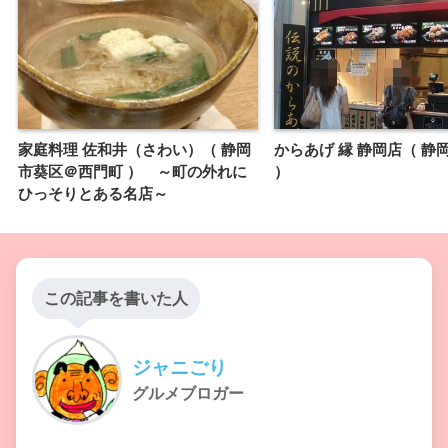
家庭料理 佐和井（さわい）（ 静岡
からあげ 縁 静岡店（ 静
市葵区＠西門町 ） ～町の外れに
）
ひっそりとある名店～
この記事を書いた人
ジャニごり
グルメブロガー