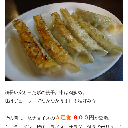
細長い変わった形の餃子。中は肉多め。
味はジューシーでなかなかうまし！私好み☆
Ａ定食
８００円
その間に、私チョイスの
が登場。
ミニラーメン、焼肉、ライス、サラダ、付きでボリューミ