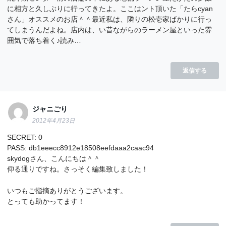
に相方と久しぶりに行ってきたよ。ここはント頂いた「たらcyan
さん」オススメのお店＾＾最近私は、隣りの松壱家ばかりに行っ
てしまうんだよね。店内は、い昔ながらのラーメン屋といった雰
囲気で落ち着く♪読み…
返信する
ジャニごり
2012年4月23日
SECRET: 0
PASS: db1eeecc8912e18508eefdaaa2caac94
skydogさん、こんにちは＾＾
仰る通りですね。さっそく編集致しました！
いつもご指摘ありがとうございます。
とっても助かってます！