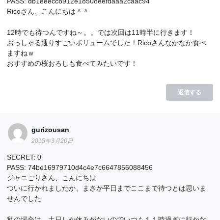
PASS: db1eeecc8912e18508eefdaaa2caac94
Ricoさん、こんにちは＾＾
12時でも待つんですね～。。では次回は11時半に行きます！
おっしゃる通りすごいボリュームでした！Ricoさんなかなか食べ
ますねｗ
おすすめの桜おろしも食べてみたいです！
返信する
gurizousan
2015年3月20日
SECRET: 0
PASS: 74be16979710d4c4e7c6647856088456
ジャニごりさん、こんにちは
ついに行かれましたか、まさか平日までここまで待つとは思いま
せんでした
私の場合は、土日しか休みがないのでいつも１１時過ぎに行かな