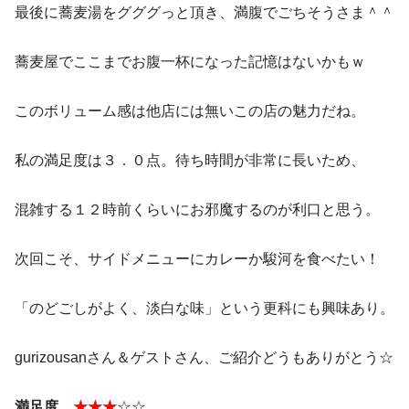
最後に蕎麦湯をグググっと頂き、満腹でごちそうさま＾＾
蕎麦屋でここまでお腹一杯になった記憶はないかもｗ
このボリューム感は他店には無いこの店の魅力だね。
私の満足度は３．０点。待ち時間が非常に長いため、
混雑する１２時前くらいにお邪魔するのが利口と思う。
次回こそ、サイドメニューにカレーか駿河を食べたい！
「のどごしがよく、淡白な味」という更科にも興味あり。
gurizousanさん＆ゲストさん、ご紹介どうもありがとう☆
満足度
★★★
☆☆