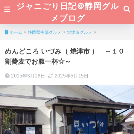
ジャニごり日記＠静岡グル
メブログ
ホーム
静岡県中部グルメ
焼津市グルメ
めんどころ いづみ（ 焼津市 ） ～１０
割蕎麦でお腹一杯☆～
2015年3月18日
2025年5月15日