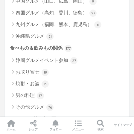
中国グルメ（山口、広島、岡山）
9
四国グルメ（高知、香川、徳島）
27
九州グルメ（福岡、熊本、鹿児島）
6
沖縄県グルメ
21
食べもの＆飲みもの関係
177
静岡グルメイベント参加
27
お取り寄せ
18
焼酎・お酒
39
男の料理
17
その他グルメ
76
ジャニごり旅行記
102
サイトマップ
ホーム
シェア
フォロー
メニュー
検索
中部旅行記（愛知、岐阜）
11