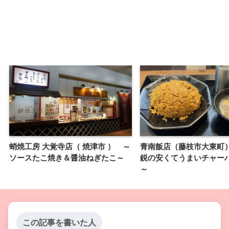
蛸焼工房 大覚寺店（ 焼津市 ） ～
青南飯店（藤枝市大東町
ソースたこ焼き＆醤油ねぎたこ～
鋭の安くてうまいチャー
～
この記事を書いた人