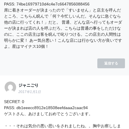
PASS: 74be16979710d4c4e7c6647856088456
席に着きオーダーが決まったので「すいません」と店主を呼んだ
ところ、こちらん睨んで「何？今忙しいんだ。そんなに急ぐなら
他の店に行ってくれ！」だと。 普通、どんな店へ行ってもオーダ
ーが決まれば店の人を呼ぶだろ。こちらは普通の事をしただけな
のに、ここの店主は客を睨んで叱りつける。この店主の人間性は
明らかに変！ あー気分悪い！こんな店には行かない方が良いです
よ。星はマイナス10個！
返信する
ジャニごり
2017年1月1日
SECRET: 0
PASS: db1eeecc8912e18508eefdaaa2caac94
ゲストさん、あけましておめでとうございます。
・・・それは気分の悪い思いをされましたね。。胸中お察ししま