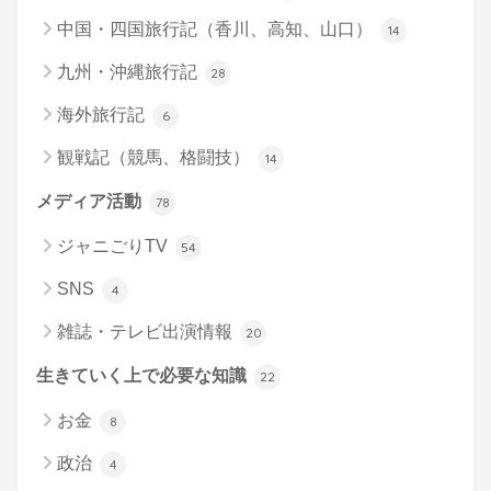
中国・四国旅行記（香川、高知、山口）
14
九州・沖縄旅行記
28
海外旅行記
6
観戦記（競馬、格闘技）
14
メディア活動
78
ジャニごりTV
54
SNS
4
雑誌・テレビ出演情報
20
生きていく上で必要な知識
22
お金
8
政治
4