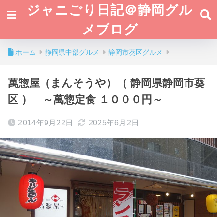
ジャニごり日記＠静岡グル
メブログ
ホーム
静岡県中部グルメ
静岡市葵区グルメ
萬惣屋（まんそうや）（ 静岡県静岡市葵
区 ） ～萬惣定食 １０００円～
2014年9月22日
2025年6月2日