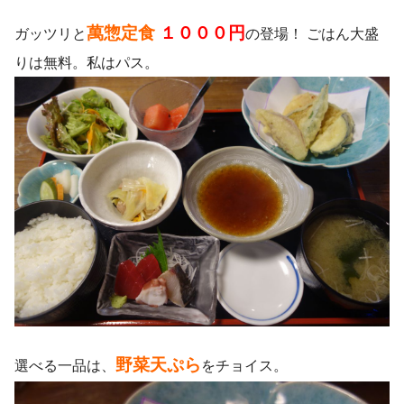
萬惣定食
１０００円
ガッツリと
の登場！ ごはん大盛
りは無料。私はパス。
野菜天ぷら
選べる一品は、
をチョイス。