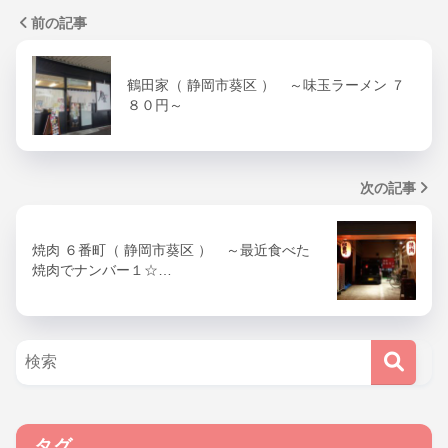
前の記事
鶴田家（ 静岡市葵区 ） ～味玉ラーメン ７
８０円～
次の記事
焼肉 ６番町（ 静岡市葵区 ） ～最近食べた
焼肉でナンバー１☆…
タグ