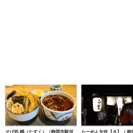
そば処 輔（たすく）（静岡市駿河
らーめん矢吹【８】（ 静