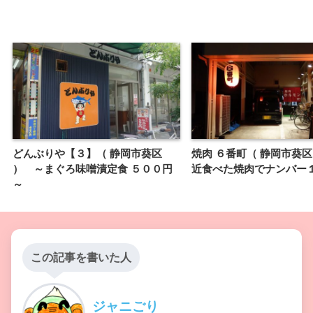
どんぶりや【３】（ 静岡市葵区
焼肉 ６番町（ 静岡市葵区
） ～まぐろ味噌漬定食 ５００円
近食べた焼肉でナンバー
～
この記事を書いた人
ジャニごり