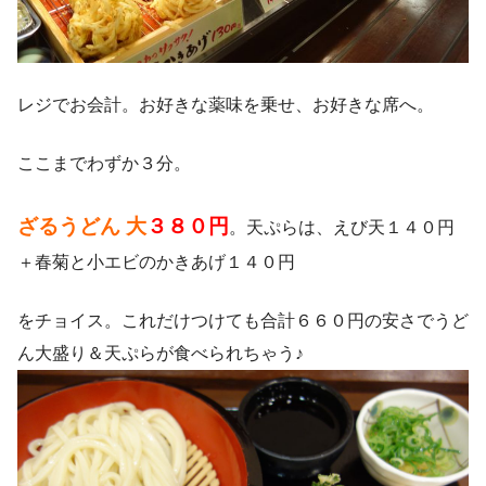
レジでお会計。お好きな薬味を乗せ、お好きな席へ。
ここまでわずか３分。
ざるうどん 大
３８０円
。天ぷらは、えび天１４０円
＋春菊と小エビのかきあげ１４０円
をチョイス。これだけつけても合計６６０円の安さでうど
ん大盛り＆天ぷらが食べられちゃう♪