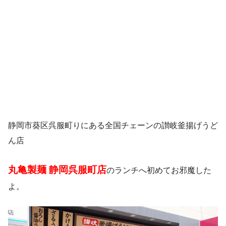
静岡市葵区呉服町りにある全国チェーンの讃岐釜揚げうど
ん店
丸亀製麺 静岡呉服町店
のランチへ初めてお邪魔した
よ。