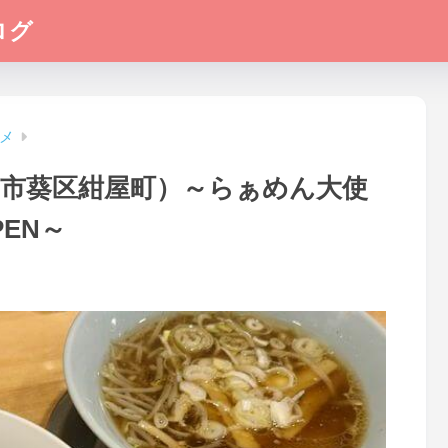
ログ
メ
岡市葵区紺屋町）～らぁめん大使
EN～