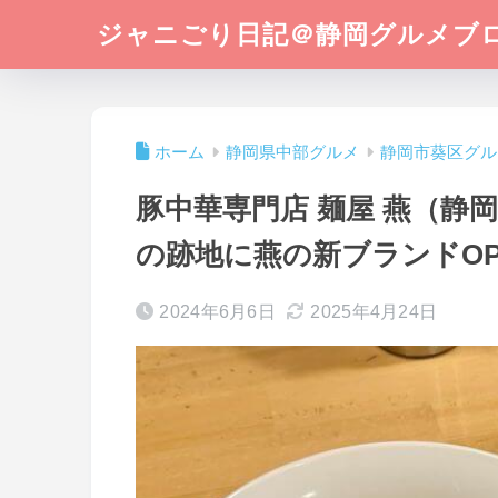
ジャニごり日記＠静岡グルメブ
ホーム
静岡県中部グルメ
静岡市葵区グル
豚中華専門店 麺屋 燕（静
の跡地に燕の新ブランドOP
2024年6月6日
2025年4月24日