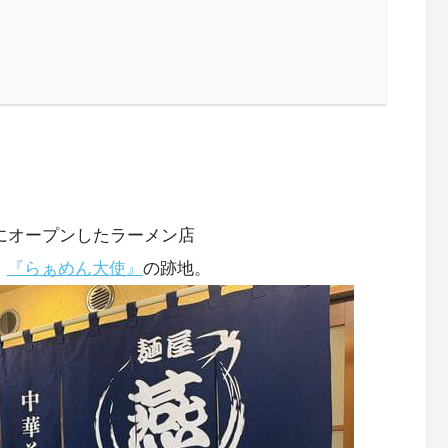
・
街にオープンしたラーメン店
、
『らぁめん大使』
の跡地。