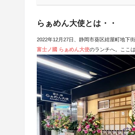
らぁめん大使とは・・
2022年12月27日、静岡市葵区紺屋町地
富士ノ國 らぁめん大使
のランチへ。ここ