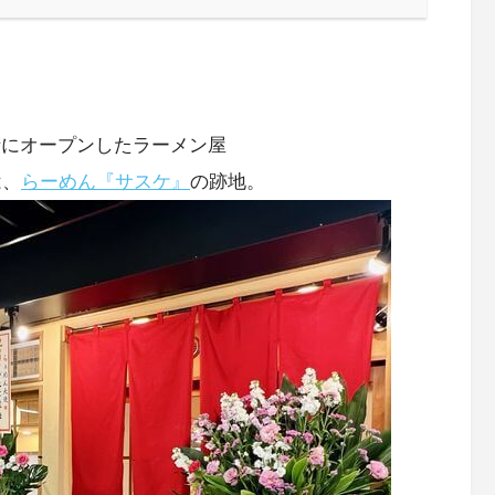
下街にオープンしたラーメン屋
は、
らーめん『サスケ』
の跡地。