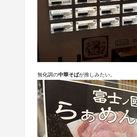
無化調の
中華そば
が推しみたい。