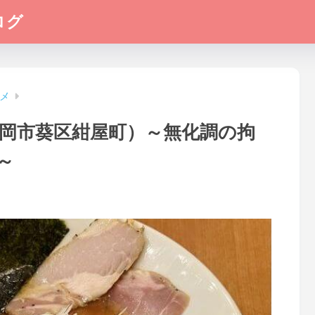
ログ
メ
静岡市葵区紺屋町）～無化調の拘
～