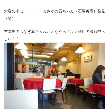
お客の中に・・・・・まさかの石ちゃん（石塚英彦）発見
（笑）
右隅奥のつなぎ着た人ね。どうやらグルメ番組の撮影中ら
しい＾＾