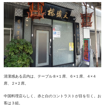
清潔感ある店内は、テーブル８×１席、６×１席、４×４
席、２×２席。
中国料理店らしく、赤と白のコントラストが目を引く。お
客は３組。