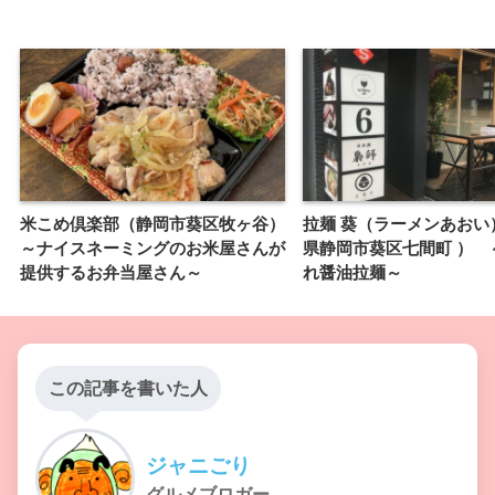
米こめ倶楽部（静岡市葵区牧ヶ谷）
拉麺 葵（ラーメンあおい
～ナイスネーミングのお米屋さんが
県静岡市葵区七間町 ） 
提供するお弁当屋さん～
れ醤油拉麺～
この記事を書いた人
ジャニごり
グルメブロガー