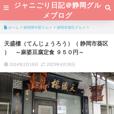
ジャニごり日記＠静岡グル
メブログ
ホーム
静岡県中部グルメ
静岡市葵区グルメ
天盛樓（てんじょうろう）（ 静岡市葵区
） ～麻婆豆腐定食 ９５０円～
2014年2月18日
2025年4月30日