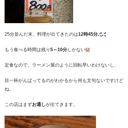
25分並んだ末、料理が出てきたのは
12時45分
もう食べる時間は残り
5～10分
しかない
定食なので、ラーメン屋のように回転早いわけないし、
目一杯がんばってるのがわかるから何も文句ないですけど
ね。
この店はまず
お通し
が出てきます。