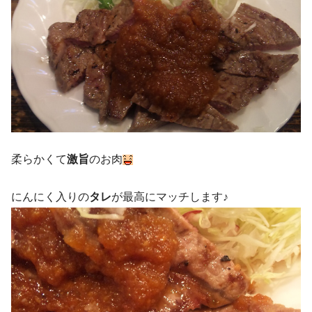
柔らかくて
激旨
のお肉
にんにく入りの
タレ
が最高にマッチします♪