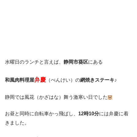
水曜日のランチと言えば、
静岡市葵区
にある
弁慶
和風肉料理屋
（べんけい）の
網焼きステーキ
♪
静岡では風花（かざはな）舞う激寒い日でした
お昼と同時に自転車かっ飛ばし、
12時10分
には弁慶に着
きました。