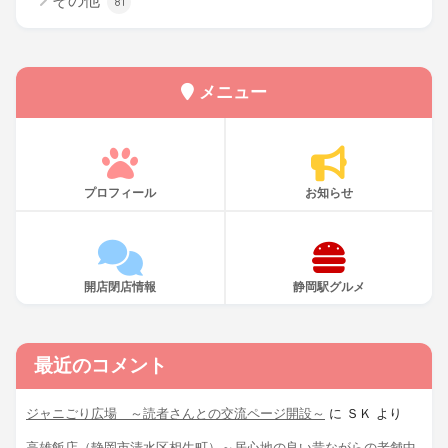
その他
81
メニュー
プロフィール
お知らせ
開店閉店情報
静岡駅グルメ
最近のコメント
ジャニごり広場 ～読者さんとの交流ページ開設～
に
ＳＫ
より
高雄飯店（静岡市清水区相生町）～居心地の良い昔ながらの老舗中