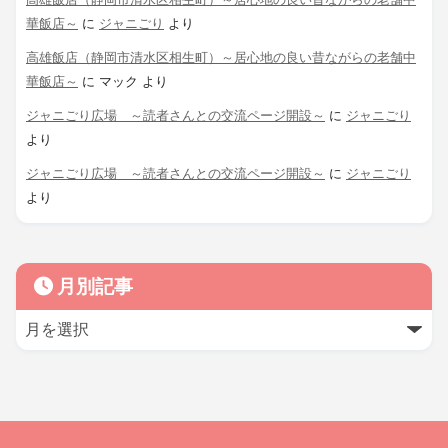
華飯店～
に
ジャニごり
より
高雄飯店（静岡市清水区相生町）～居心地の良い昔ながらの老舗中
華飯店～
に
マック
より
ジャニごり広場 ～読者さんとの交流ページ開設～
に
ジャニごり
より
ジャニごり広場 ～読者さんとの交流ページ開設～
に
ジャニごり
より
月別記事