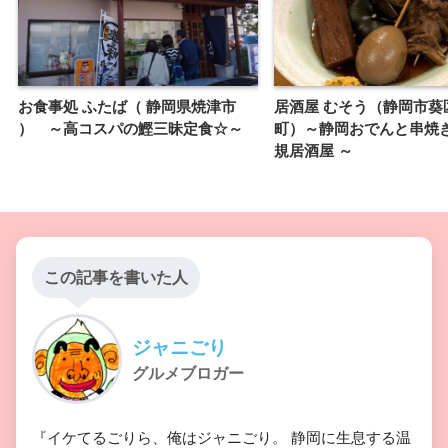
お食事処 ふたば（ 静岡県焼津市
居酒屋 むそう（静岡市葵
） ～高コスパの鰹三昧定食☆～
町）～静岡おでんと串焼
規居酒屋 ～
この記事を書いた人
ジャニごり
グルメブロガー
『イケてるごりら、俺はジャニごり。 静岡に生息する温