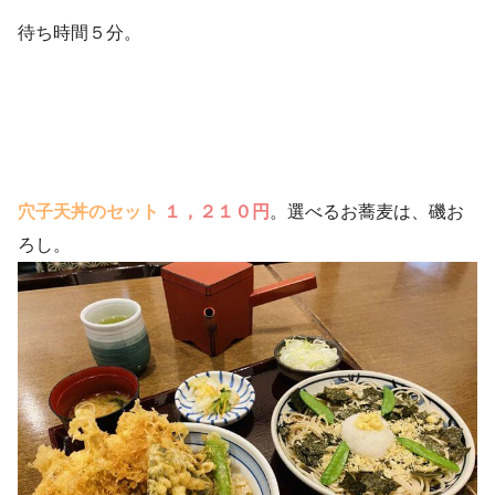
待ち時間５分。
穴子天丼のセット
１，２１０円
。選べるお蕎麦は、磯お
ろし。