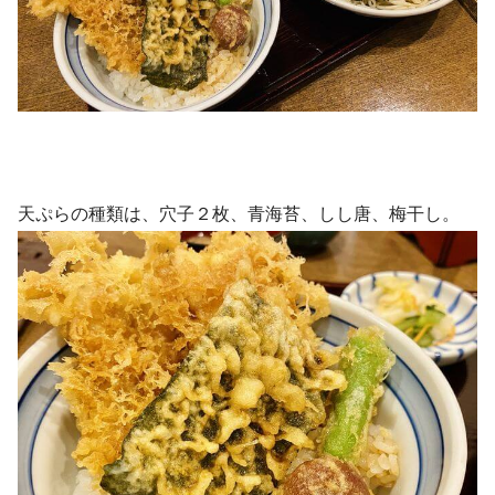
天ぷらの種類は、穴子２枚、青海苔、しし唐、梅干し。