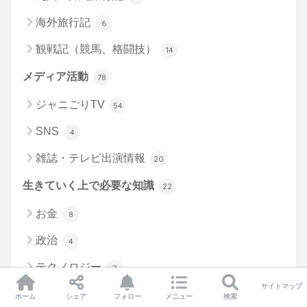
海外旅行記
6
観戦記（競馬、格闘技）
14
メディア活動
78
ジャニごりTV
54
SNS
4
雑誌・テレビ出演情報
20
生きていく上で必要な知識
22
お金
8
政治
4
テクノロジー
2
サイトマップ
スマホ、パソコン
6
ホーム
シェア
フォロー
メニュー
検索