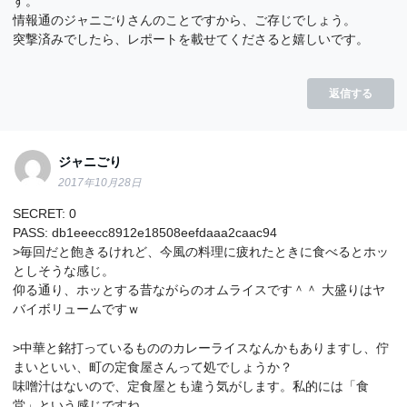
す。
情報通のジャニごりさんのことですから、ご存じでしょう。
突撃済みでしたら、レポートを載せてくださると嬉しいです。
返信する
ジャニごり
2017年10月28日
SECRET: 0
PASS: db1eeecc8912e18508eefdaaa2caac94
>毎回だと飽きるけれど、今風の料理に疲れたときに食べるとホッ
としそうな感じ。
仰る通り、ホッとする昔ながらのオムライスです＾＾ 大盛りはヤ
バイボリュームですｗ
>中華と銘打っているもののカレーライスなんかもありますし、佇
まいといい、町の定食屋さんって処でしょうか？
味噌汁はないので、定食屋とも違う気がします。私的には「食
堂」という感じですね。