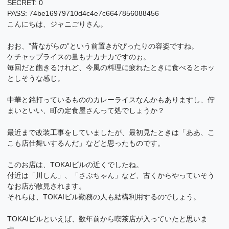
SECRET: 0
PASS: 74be16979710d4c4e7c6647856088456
こんにちは、ジャニごりさん。
おお、”昔ながらの”という前置きがぴったりの容姿ですね。
ケチャップライスの量もナカナカですのぉ。
毎回だと飽きるけれど、今風の料理に疲れたときに食べるとホッ
としそうな感じ。
中華と銘打っているもののカレーライスなんかもありますし、佇
まいといい、町の定食屋さんって処でしょうか？
最近まで改装工事をしていましたが、最初見たときは「ああ、こ
こも店仕舞いするんだ」などと思ったものです。
このお店は、TOKAIビルの近くでしたね。
付近は「川しん」、「さぶちゃん」など、古くからやっていそう
なお店が散見されます。
それらは、TOKAIビル勤務の人も結構利用するのでしょう。
TOKAIビルといえば、数年前から喫茶店が入っていたと思いま