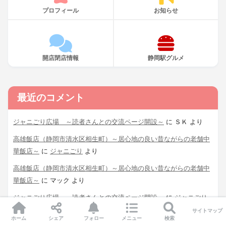
プロフィール
お知らせ
開店閉店情報
静岡駅グルメ
最近のコメント
ジャニごり広場 ～読者さんとの交流ページ開設～
に
ＳＫ
より
高雄飯店（静岡市清水区相生町）～居心地の良い昔ながらの老舗中
華飯店～
に
ジャニごり
より
高雄飯店（静岡市清水区相生町）～居心地の良い昔ながらの老舗中
華飯店～
に
マック
より
ジャニごり広場 ～読者さんとの交流ページ開設～
に
ジャニごり
より
サイトマップ
ホーム
シェア
フォロー
メニュー
検索